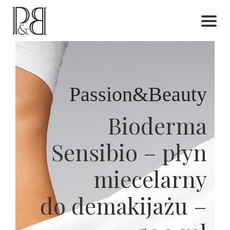
Skip
to
content
Passion&Beauty
Bioderma
Sensibio – płyn
miecelarny
do demakijażu –