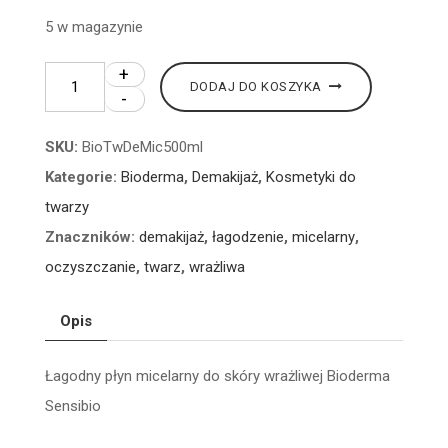
5 w magazynie
+
ilość
Alternative:
DODAJ DO KOSZYKA
-
Bioderma
Sensibio
SKU:
BioTwDeMic500ml
-
Kategorie:
Bioderma
,
Demakijaż
,
Kosmetyki do
płyn
twarzy
miecelarny
Znaczników:
demakijaż
,
łagodzenie
,
micelarny
,
do
oczyszczanie
,
twarz
,
wrażliwa
demakijażu
-
Opis
500
ml
Łagodny płyn micelarny do skóry wrażliwej Bioderma
Sensibio