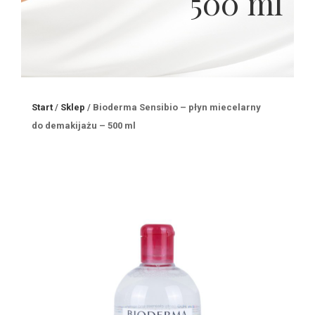
500 ml
Start
/
Sklep
/
Bioderma Sensibio – płyn miecelarny
do demakijażu – 500 ml